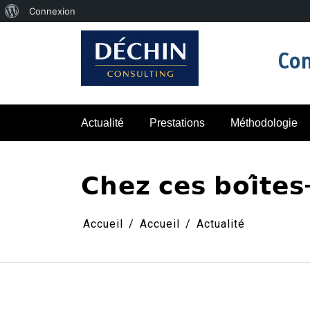
À
Connexion
Aller
propos
au
Con
de
contenu
WordPress
Actualité
Prestations
Méthodologie
𝗖𝗵𝗲𝘇 𝗰𝗲𝘀 𝗯𝗼𝗶̂𝘁𝗲𝘀
Accueil
Accueil
Actualité