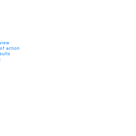
rview
of action
sults
s