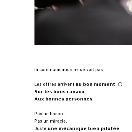
la communication ne se voit pas.
Les offres arrivent 𝗮𝘂 𝗯𝗼𝗻 𝗺𝗼𝗺𝗲𝗻𝘁. ⏱️
𝗦𝘂𝗿 𝗹𝗲𝘀 𝗯𝗼𝗻𝘀 𝗰𝗮𝗻𝗮𝘂𝘅.
𝗔𝘂𝘅 𝗯𝗼𝗻𝗻𝗲𝘀 𝗽𝗲𝗿𝘀𝗼𝗻𝗻𝗲𝘀.
Pas un hasard.
Pas un miracle.
Juste 𝘂𝗻𝗲 𝗺𝗲́𝗰𝗮𝗻𝗶𝗾𝘂𝗲 𝗯𝗶𝗲𝗻 𝗽𝗶𝗹𝗼𝘁𝗲́𝗲.