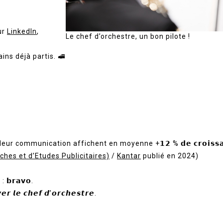
ur
LinkedIn
,
Le chef d’orchestre, un bon pilote !
ins déjà partis. 🚅
ur communication affichent en moyenne +𝟭𝟮 % 𝗱𝗲 𝗰𝗿𝗼𝗶𝘀𝘀𝗮
ches et d’Etudes Publicitaires)
/
Kantar
publié en 2024)
𝗿𝗮𝘃𝗼.
𝙚𝙧 𝙡𝙚 𝙘𝙝𝙚𝙛 𝙙’𝙤𝙧𝙘𝙝𝙚𝙨𝙩𝙧𝙚.