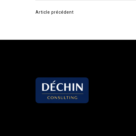
Article précédent
Navigation
de
l’article