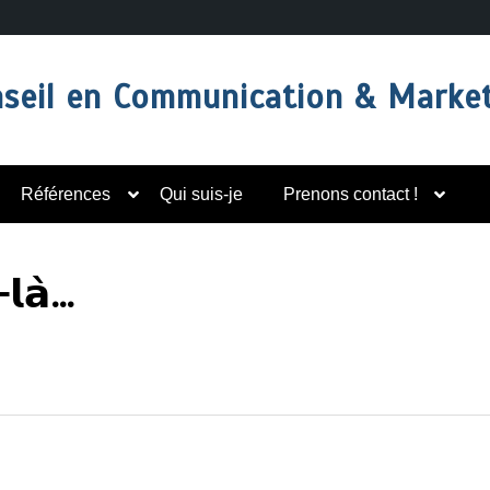
seil en Communication & Marke
Références
Qui suis-je
Prenons contact !
-𝗹𝗮̀…