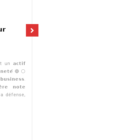
Dans
Actualité
𝗿
𝙇𝙚𝙨 5 𝙥𝙧𝙖𝙩𝙞𝙦𝙪𝙚𝙨 𝙙𝙚
𝙘𝙤𝙢𝙢𝙪𝙣𝙞𝙘𝙖𝙩𝙞𝙤𝙣 𝙦𝙪𝙞 𝙛𝙤𝙣𝙩
𝙜𝙧𝙖𝙣𝙙𝙞𝙧 𝙪𝙣𝙚 𝙤𝙧𝙜𝙖𝙣𝙞𝙨𝙖𝙩𝙞𝙤
24 mars 2026
 𝗮𝗰𝘁𝗶𝗳
𝗶𝗻𝗲𝘁𝗲́ 🔵 ⚪
Pour les PME et les institutions qui pr
𝘂𝘀𝗶𝗻𝗲𝘀𝘀.
communication n’est plus un bonus. C’e
𝗲 𝗻𝗼𝘁𝗲
de performance. Voici 𝗹𝗲𝘀 𝟱 𝗽𝗿𝗮𝘁𝗶
 de la défense,
𝗰𝗵𝗮𝗻𝗴𝗲𝗻𝘁 𝘁𝗼𝘂𝘁 :1️⃣ Une straté
.
partagée2️⃣ Des messages centrés sur
réels des...
Actualité
Lire la suite