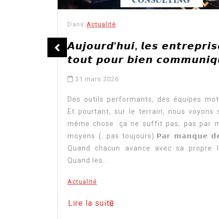
Dans
Actualité
𝗿 𝗜𝗧 💻
𝘼𝙪𝙟𝙤𝙪𝙧𝙙’𝙝𝙪𝙞, 𝙡𝙚𝙨 𝙚𝙣𝙩𝙧𝙚𝙥𝙧𝙞
𝙩𝙤𝙪𝙩 𝙥𝙤𝙪𝙧 𝙗𝙞𝙚𝙣 𝙘𝙤𝙢𝙢𝙪𝙣𝙞𝙦
31 mars 2026
𝗲𝗿 𝗱𝗲
𝗼𝗿𝗺𝗮𝗻𝗰𝗲
Des outils performants, des équipes mot
 tout se
Et pourtant, sur le terrain, nous voyons 
onsulting
même chose :ça ne suffit pas, pas par
édiée au
moyens (…pas toujours).𝗣𝗮𝗿 𝗺𝗮𝗻𝗾𝘂𝗲 𝗱
Quand chacun avance avec sa propre l
Quand les...
Actualité
Lire la suite