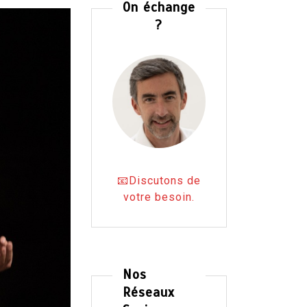
On échange
?
📧Discutons de
votre besoin.
Nos
Réseaux