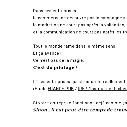
Dans ces entreprises :
le commerce ne découvre pas la campagne s
le marketing ne court pas après la validation,
et la communication ne court pas après les tra
Tout le monde rame dans le même sens.
Et ça avance !
Ce n’est pas de la magie.
𝗖’𝗲𝘀𝘁 𝗱𝘂 𝗽𝗶𝗹𝗼𝘁𝗮𝗴𝗲 !
📈 Les entreprises qui structurent réellement le
(Etude
FRANCE PUB
/
IREP (Institut de Recher
Si votre entreprise fonctionne déjà comme ça : 
𝙎𝙞𝙣𝙤𝙣… 𝙞𝙡 𝙚𝙨𝙩 𝙥𝙚𝙪𝙩-𝙚̂𝙩𝙧𝙚 𝙩𝙚𝙢𝙥𝙨 𝙙𝙚 𝙩𝙧𝙤𝙪𝙫