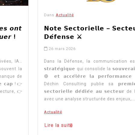
Dans
Actualité
𝙚𝙨 𝙤𝙣𝙩
𝗡𝗼𝘁𝗲 𝗦𝗲𝗰𝘁𝗼𝗿𝗶𝗲𝗹𝗹𝗲 – 𝗦𝗲𝗰𝘁𝗲
𝙪𝙚𝙧 !
𝗗𝗲́𝗳𝗲𝗻𝘀𝗲 ⚔️
26 mars 2026
ivées, IA…
Dans la Défense, la communication est un
souvent la
𝘀𝘁𝗿𝗮𝘁𝗲́𝗴𝗶𝗾𝘂𝗲 qui consolide la 𝘀𝗼𝘂𝘃𝗲𝗿𝗮
 manque de
🔴 𝗲𝘁 𝗮𝗰𝗰𝗲́𝗹𝗲̀𝗿𝗲 𝗹𝗮 𝗽𝗲𝗿𝗳𝗼𝗿𝗺𝗮𝗻𝗰𝗲 
 𝗰𝗮𝗽 !👉
Déchin Consulting publie sa 𝗽𝗿𝗲𝗺𝗶𝗲̀
ecture,👉
𝘀𝗲𝗰𝘁𝗼𝗿𝗶𝗲𝗹𝗹𝗲 𝗱𝗲́𝗱𝗶𝗲́𝗲 𝗮𝘂 𝘀𝗲𝗰𝘁𝗲𝘂
avec une analyse structurée des enjeux,..
Actualité
Lire la suite