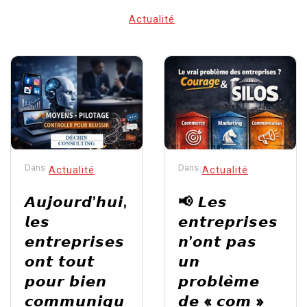
Actualité
Dans
Dans
Actualité
Actualité
𝘼𝙪𝙟𝙤𝙪𝙧𝙙’𝙝𝙪𝙞,
📢 𝙇𝙚𝙨
𝙡𝙚𝙨
𝙚𝙣𝙩𝙧𝙚𝙥𝙧𝙞𝙨𝙚𝙨
𝙚𝙣𝙩𝙧𝙚𝙥𝙧𝙞𝙨𝙚𝙨
𝙣’𝙤𝙣𝙩 𝙥𝙖𝙨
𝙤𝙣𝙩 𝙩𝙤𝙪𝙩
𝙪𝙣
𝙥𝙤𝙪𝙧 𝙗𝙞𝙚𝙣
𝙥𝙧𝙤𝙗𝙡𝙚̀𝙢𝙚
𝙘𝙤𝙢𝙢𝙪𝙣𝙞𝙦𝙪
𝙙𝙚 « 𝙘𝙤𝙢 »