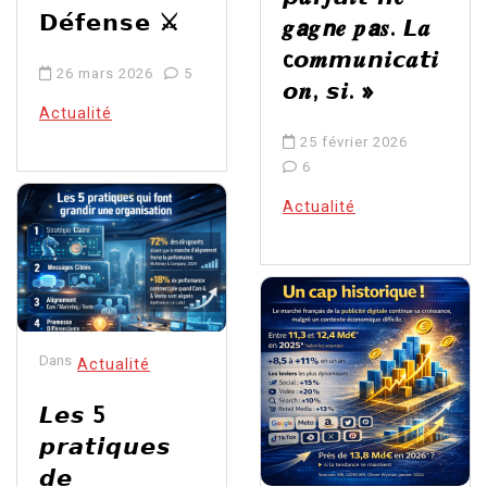
𝗗𝗲́𝗳𝗲𝗻𝘀𝗲 ⚔️
𝒈𝙖𝒈𝙣𝒆 𝒑𝙖𝒔. 𝙇𝒂
c𝙤𝒎𝙢𝒖𝙣𝒊𝙘𝒂𝙩𝒊
26 mars 2026
5
𝙤𝒏, 𝙨𝒊. »
Actualité
25 février 2026
6
Actualité
Dans
Actualité
𝙇𝙚𝙨 5
𝙥𝙧𝙖𝙩𝙞𝙦𝙪𝙚𝙨
𝙙𝙚