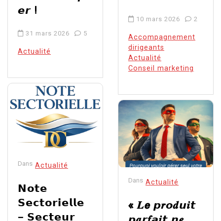
𝙚𝙧 !
10 mars 2026
2
31 mars 2026
5
Accompagnement
dirigeants
Actualité
Actualité
Conseil marketing
Dans
Actualité
Dans
Actualité
𝗡𝗼𝘁𝗲
𝗦𝗲𝗰𝘁𝗼𝗿𝗶𝗲𝗹𝗹𝗲
« 𝑳𝙚 𝙥𝒓𝙤𝒅𝙪𝒊𝙩
– 𝗦𝗲𝗰𝘁𝗲𝘂𝗿
𝙥𝒂𝙧𝒇𝙖𝒊𝙩 𝙣𝒆