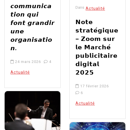
𝙘𝙤𝙢𝙢𝙪𝙣𝙞𝙘𝙖
Dans
Actualité
𝙩𝙞𝙤𝙣 𝙦𝙪𝙞
𝗡𝗼𝘁𝗲
𝙛𝙤𝙣𝙩 𝙜𝙧𝙖𝙣𝙙𝙞𝙧
𝘀𝘁𝗿𝗮𝘁𝗲́𝗴𝗶𝗾𝘂𝗲
𝙪𝙣𝙚
– 𝗭𝗼𝗼𝗺 𝘀𝘂𝗿
𝙤𝙧𝙜𝙖𝙣𝙞𝙨𝙖𝙩𝙞𝙤
𝗹𝗲 𝗠𝗮𝗿𝗰𝗵𝗲́
𝙣.
𝗽𝘂𝗯𝗹𝗶𝗰𝗶𝘁𝗮𝗶𝗿𝗲
24 mars 2026
4
𝗱𝗶𝗴𝗶𝘁𝗮𝗹
𝟮𝟬𝟮𝟱
Actualité
17 février 2026
6
Actualité