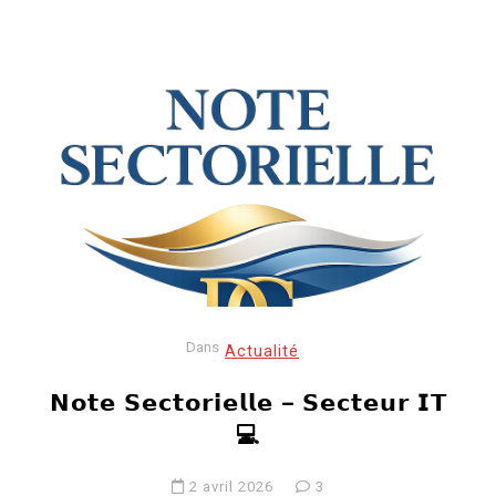
Dans
Actualité
𝗡𝗼𝘁𝗲 𝗦𝗲𝗰𝘁𝗼𝗿𝗶𝗲𝗹𝗹𝗲 – 𝗦𝗲𝗰𝘁𝗲𝘂𝗿 𝗜𝗧
💻
2 avril 2026
3