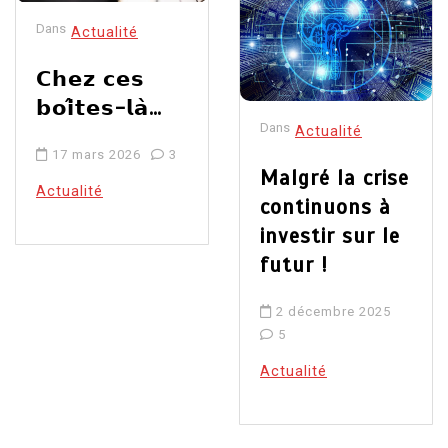
Dans
Actualité
𝗖𝗵𝗲𝘇 𝗰𝗲𝘀
𝗯𝗼𝗶̂𝘁𝗲𝘀-𝗹𝗮̀…
Dans
Actualité
17 mars 2026
3
Malgré la crise
Actualité
continuons à
investir sur le
futur !
2 décembre 2025
5
Actualité