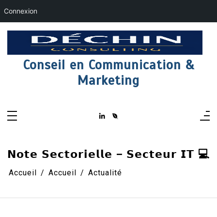
Connexion
Aller
au
contenu
Conseil en Communication &
Marketing
𝗡𝗼𝘁𝗲 𝗦𝗲𝗰𝘁𝗼𝗿𝗶𝗲𝗹𝗹𝗲 – 𝗦𝗲𝗰𝘁𝗲𝘂𝗿 𝗜𝗧 💻
Accueil
Accueil
Actualité