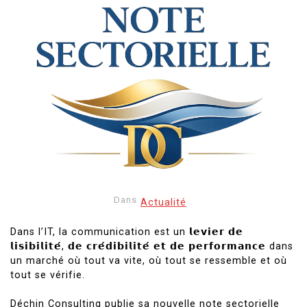
Dans
Actualité
Dans l’IT, la communication est un 𝗹𝗲𝘃𝗶𝗲𝗿 𝗱𝗲
𝗹𝗶𝘀𝗶𝗯𝗶𝗹𝗶𝘁𝗲́, 𝗱𝗲 𝗰𝗿𝗲́𝗱𝗶𝗯𝗶𝗹𝗶𝘁𝗲́ 𝗲𝘁 𝗱𝗲 𝗽𝗲𝗿𝗳𝗼𝗿𝗺𝗮𝗻𝗰𝗲 dans
un marché où tout va vite, où tout se ressemble et où
tout se vérifie.
Déchin Consulting
publie sa nouvelle note sectorielle