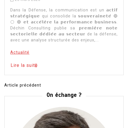
Dans la Défense, la communication est un 𝗮𝗰𝘁𝗶𝗳
𝘀𝘁𝗿𝗮𝘁𝗲́𝗴𝗶𝗾𝘂𝗲 qui consolide la 𝘀𝗼𝘂𝘃𝗲𝗿𝗮𝗶𝗻𝗲𝘁𝗲́ 🔵
⚪ 🔴 𝗲𝘁 𝗮𝗰𝗰𝗲́𝗹𝗲̀𝗿𝗲 𝗹𝗮 𝗽𝗲𝗿𝗳𝗼𝗿𝗺𝗮𝗻𝗰𝗲 𝗯𝘂𝘀𝗶𝗻𝗲𝘀𝘀.
Déchin Consulting publie sa 𝗽𝗿𝗲𝗺𝗶𝗲̀𝗿𝗲 𝗻𝗼𝘁𝗲
𝘀𝗲𝗰𝘁𝗼𝗿𝗶𝗲𝗹𝗹𝗲 𝗱𝗲́𝗱𝗶𝗲́𝗲 𝗮𝘂 𝘀𝗲𝗰𝘁𝗲𝘂𝗿 de la défense,
avec une analyse structurée des enjeux,...
Actualité
Lire la suite
Article précédent
Navigation
On échange ?
de
l’article