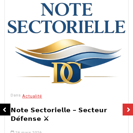
Dans
Actualité
𝗡𝗼𝘁𝗲 𝗦𝗲𝗰𝘁𝗼𝗿𝗶𝗲𝗹𝗹𝗲 – 𝗦𝗲𝗰𝘁𝗲𝘂𝗿
𝗗𝗲́𝗳𝗲𝗻𝘀𝗲 ⚔️
26 mars 2026