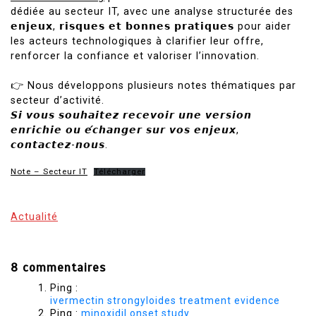
dédiée au secteur IT, avec une analyse structurée des
𝗲𝗻𝗷𝗲𝘂𝘅, 𝗿𝗶𝘀𝗾𝘂𝗲𝘀 𝗲𝘁 𝗯𝗼𝗻𝗻𝗲𝘀 𝗽𝗿𝗮𝘁𝗶𝗾𝘂𝗲𝘀 pour aider
les acteurs technologiques à clarifier leur offre,
renforcer la confiance et valoriser l’innovation.
👉 Nous développons plusieurs notes thématiques par
secteur d’activité.
𝙎𝙞 𝙫𝙤𝙪𝙨 𝙨𝙤𝙪𝙝𝙖𝙞𝙩𝙚𝙯 𝙧𝙚𝙘𝙚𝙫𝙤𝙞𝙧 𝙪𝙣𝙚 𝙫𝙚𝙧𝙨𝙞𝙤𝙣
𝙚𝙣𝙧𝙞𝙘𝙝𝙞𝙚 𝙤𝙪 𝙚́𝙘𝙝𝙖𝙣𝙜𝙚𝙧 𝙨𝙪𝙧 𝙫𝙤𝙨 𝙚𝙣𝙟𝙚𝙪𝙭,
𝙘𝙤𝙣𝙩𝙖𝙘𝙩𝙚𝙯-𝙣𝙤𝙪𝙨.
Note – Secteur IT
Télécharger
Actualité
8 commentaires
Ping :
ivermectin strongyloides treatment evidence
Ping :
minoxidil onset study